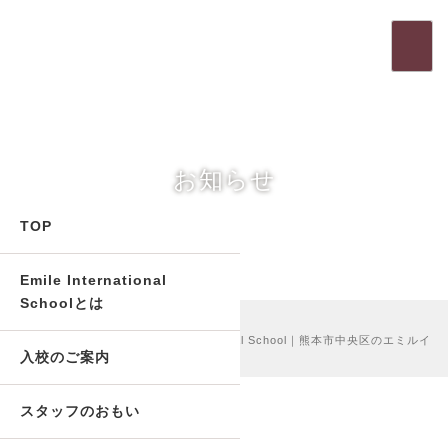
t
o
g
g
l
e
お知らせ
n
a
v
TOP
i
g
Emile International
a
t
Schoolとは
ホーム
>
BLOG
>
i
School Trip ★ 遠足 | Emile International School｜熊本市中央区のエミルイ
o
入校のご案内
ンターナショナルスクール
n
スタッフのおもい