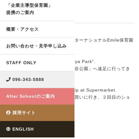
2019.11.18
BLOG
「企業主導型保育園」
School Trip ★ 遠足
提携のご案内
概要・アクセス
Hello!
熊本市の企業主導型保育園、インターナショナルEmile保育園
お問い合わせ・見学申し込み
です。
We went school trip to “Hakemiya Park”.
STAFF ONLY
２歳以上の子どもたちと「八景水谷公園」へ遠足に行ってき
ました♪
096-343-5888
We bought snacks for school trip at Supermarket.
After Schoolのご案内
事前にスーパーへ遠足のおやつを買いに行き、２回目のショ
ピング！
採用サイト
ENGLISH