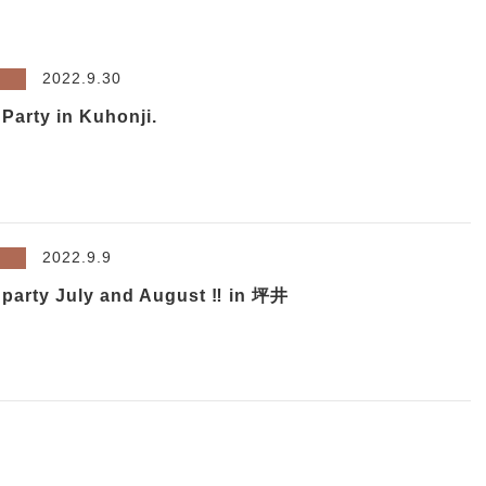
2022.9.30
 Party in Kuhonji.
2022.9.9
 party July and August ‼︎ in 坪井