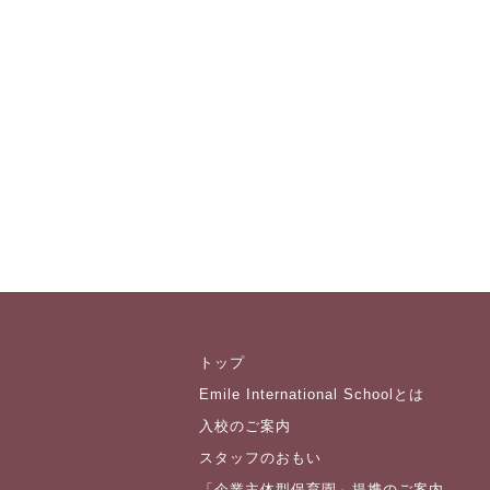
トップ
Emile International Schoolとは
入校のご案内
スタッフのおもい
「企業主体型保育園」提携のご案内