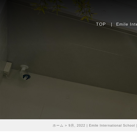
TOP
|
Emile In
ホーム
>
9月, 2022 | Emile Internatio