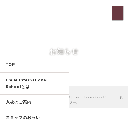
t
o
g
g
l
e
お知らせ
n
a
v
TOP
i
g
Emile International
a
t
Schoolとは
ホーム
>
BLOG
>
i
Birthday party July and August ‼︎ in 坪井 | Emile International School｜熊
o
入校のご案内
本市中央区のエミルインターナショナルスクール
n
スタッフのおもい