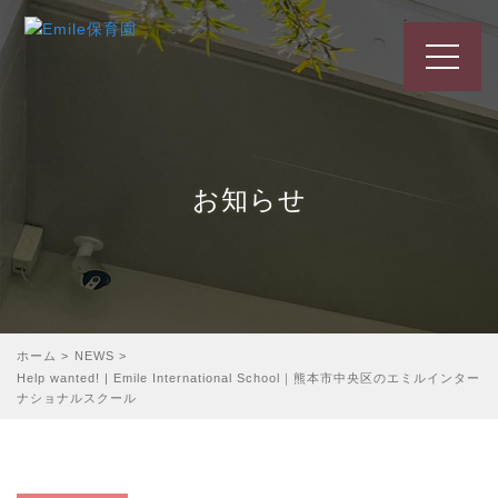
t
o
g
g
l
e
お知らせ
n
a
v
i
g
a
t
ホーム
>
NEWS
>
i
Help wanted! | Emile International School｜熊本市中央区のエミルインター
o
ナショナルスクール
n