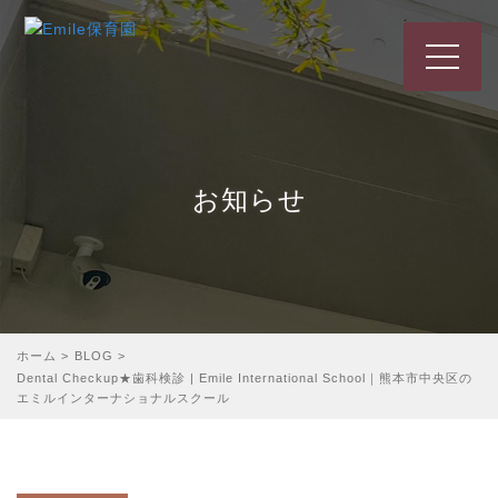
t
o
g
g
l
e
お知らせ
n
a
v
i
g
a
t
ホーム
>
BLOG
>
i
Dental Checkup★歯科検診 | Emile International School｜熊本市中央区の
o
エミルインターナショナルスクール
n