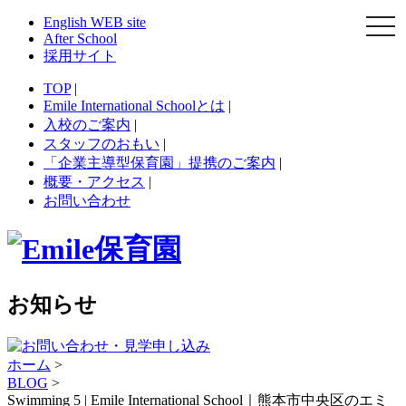
English WEB site
togg
navi
After School
採用サイト
TOP
|
Emile International Schoolとは
|
入校のご案内
|
スタッフのおもい
|
「企業主導型保育園」提携のご案内
|
概要・アクセス
|
お問い合わせ
お知らせ
ホーム
>
BLOG
>
Swimming 5 | Emile International School｜熊本市中央区のエミ