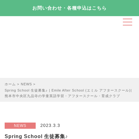
お問い合わせ・各種申込はこちら
t
o
g
g
l
e
お知らせ
n
a
v
i
ホーム
>
NEWS
>
g
Spring School 生徒募集♪ | Emile After School (エミル アフタースクール)|
a
熊本市中央区九品寺の学童英語学習・アフタースクール・育成クラブ
t
i
o
n
2023.3.3
NEWS
Spring School 生徒募集♪