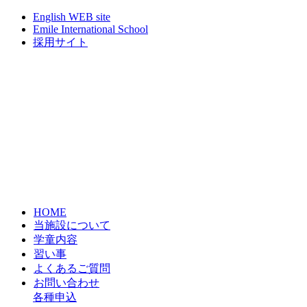
English WEB site
Emile International School
採用サイト
HOME
当施設について
学童内容
習い事
よくあるご質問
お問い合わせ
各種申込