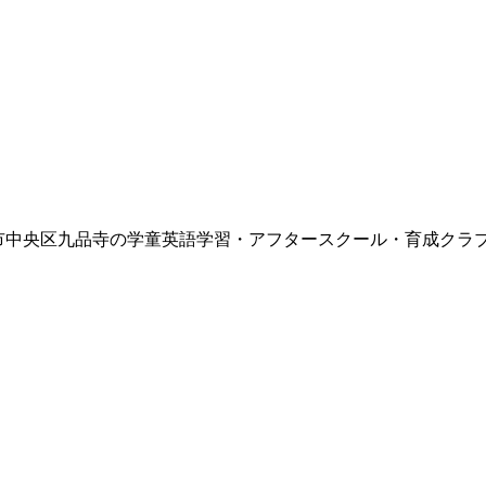
タースクール)| 熊本市中央区九品寺の学童英語学習・アフタースクール・育成クラ