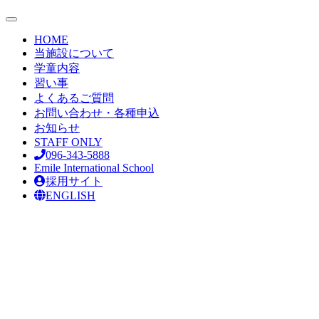
toggle
navigation
HOME
当施設について
学童内容
習い事
よくあるご質問
お問い合わせ・各種申込
お知らせ
STAFF ONLY
096-343-5888
Emile International School
採用サイト
ENGLISH